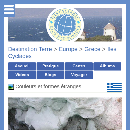
Destination Terre
>
Europe
>
Grèce
>
Iles
Cyclades
Accueil
Pratique
Cartes
Albums
Videos
Blogs
Voyager
Couleurs et formes étranges