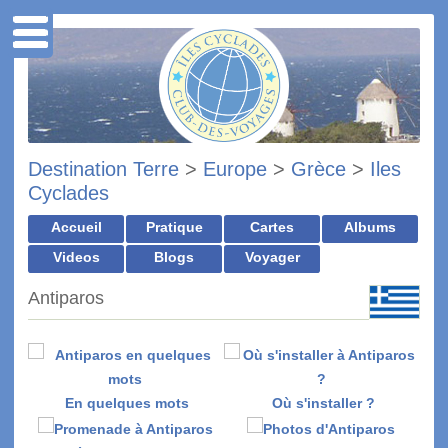
Destination Terre
>
Europe
>
Grèce
>
Iles
Cyclades
Accueil
Pratique
Cartes
Albums
Videos
Blogs
Voyager
Antiparos
En quelques mots
Où s'installer ?