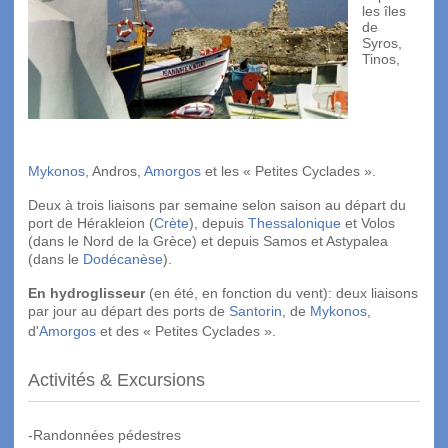
les îles
de
Syros,
Tinos,
Mykonos
, Andros,
Amorgos
et les « Petites Cyclades ».
Deux à trois liaisons par semaine selon saison au départ du
port de Hérakleion (
Crète
), depuis
Thessalonique
et Volos
(dans le Nord de la Grèce) et depuis Samos et Astypalea
(dans le
Dodécanèse
).
En hydroglisseur
(en été, en fonction du vent): deux liaisons
par jour au départ des ports de
Santorin
, de
Mykonos
,
d'
Amorgos
et des « Petites Cyclades ».
Activités & Excursions
-Randonnées pédestres