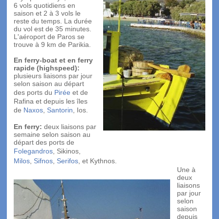
6 vols quotidiens en
saison et 2 à 3 vols le
reste du temps. La durée
du vol est de 35 minutes.
L'aéroport de Paros se
trouve à 9 km de Parikia.
En ferry-boat et en ferry
rapide (highspeed):
plusieurs liaisons par jour
selon saison au départ
des ports du
Pirée
et de
Rafina et depuis les îles
de
Naxos
,
Santorin
, Ios.
En ferry:
deux liaisons par
semaine selon saison au
départ des ports de
Folegandros
, Sikinos,
Milos
,
Sifnos
,
Serifos
, et Kythnos.
Une à
deux
liaisons
par jour
selon
saison
depuis