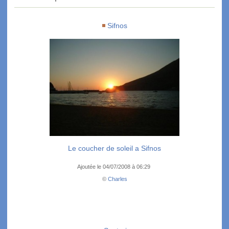
Sifnos
Le coucher de soleil a Sifnos
Ajoutée le 04/07/2008 à 06:29
©
Charles