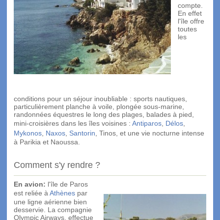
compte.
En effet
l'île offre
toutes
les
conditions pour un séjour inoubliable : sports nautiques,
particulièrement planche à voile, plongée sous-marine,
randonnées équestres le long des plages, balades à pied,
mini-croisières dans les îles voisines :
Antiparos
,
Délos
,
Mykonos
,
Naxos
,
Santorin
, Tinos, et une vie nocturne intense
à Parikia et Naoussa.
Comment s'y rendre ?
En avion:
l'île de Paros
est reliée à
Athènes
par
une ligne aérienne bien
desservie. La compagnie
Olympic Airways, effectue