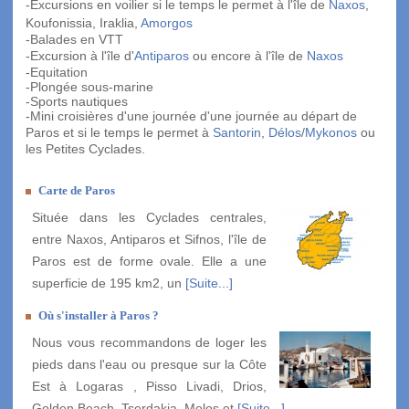
-Excursions en voilier si le temps le permet à l'île de
Naxos
,
Koufonissia, Iraklia,
Amorgos
-Balades en VTT
-Excursion à l'île d'
Antiparos
ou encore à l'île de
Naxos
-Equitation
-Plongée sous-marine
-Sports nautiques
-Mini croisières d'une journée d'une journée au départ de
Paros et si le temps le permet à
Santorin
,
Délos
/
Mykonos
ou
les Petites Cyclades.
Carte de Paros
Située dans les Cyclades centrales,
entre Naxos, Antiparos et Sifnos, l'île de
Paros est de forme ovale. Elle a une
superficie de 195 km2, un
[Suite...]
Où s'installer à Paros ?
Nous vous recommandons de loger les
pieds dans l'eau ou presque sur la Côte
Est à Logaras , Pisso Livadi, Drios,
Golden Beach, Tserdakia, Molos et
[Suite...]