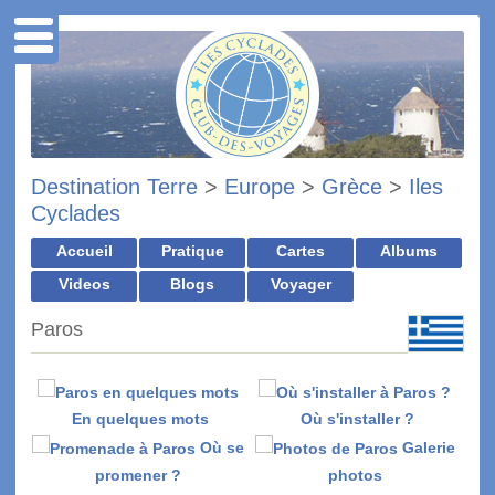
Destination Terre
>
Europe
>
Grèce
>
Iles
Cyclades
Accueil
Pratique
Cartes
Albums
Videos
Blogs
Voyager
Paros
En quelques mots
Où s'installer ?
Où se
Galerie
promener ?
photos