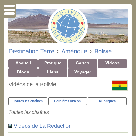
Destination Terre
>
Amérique
>
Bolivie
Accueil
Pratique
Cartes
Videos
Blogs
Liens
Voyager
Vidéos de la Bolivie
Toutes les chaînes
Dernières vidéos
Rubriques
Toutes les chaînes
Vidéos de La Rédaction