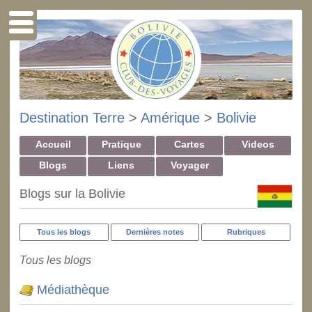
Destination Terre
>
Amérique
>
Bolivie
Accueil
Pratique
Cartes
Videos
Blogs
Liens
Voyager
Blogs sur la Bolivie
Tous les blogs
Dernières notes
Rubriques
Tous les blogs
Médiathèque