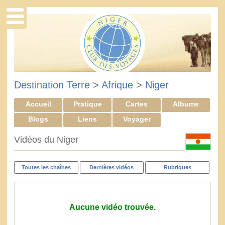
Destination Terre
>
Afrique
>
Niger
Accueil
Pratique
Cartes
Albums
Blogs
Liens
Voyager
Vidéos du Niger
Toutes les chaînes
Dernières vidéos
Rubriques
Aucune vidéo trouvée.