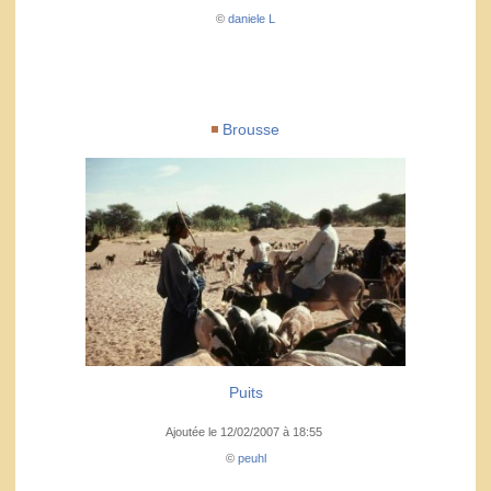
©
daniele L
Brousse
Puits
Ajoutée le 12/02/2007 à 18:55
©
peuhl