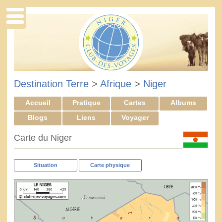
Destination Terre
>
Afrique
>
Niger
Accueil
Pratique
Cartes
Albums
Blogs
Liens
Voyager
Carte du Niger
Situation
Carte physique