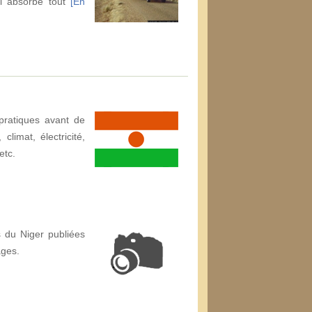
ui absorbe tout
[En
pratiques avant de
climat, électricité,
etc.
 du Niger publiées
ages.