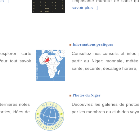
s...]
l'imposante muraille de sable q
savoir plus...]
Informations pratiques
xplorer: carte
Consultez nos conseils et infos 
Pour tout savoir
partir au Niger: monnaie, météo, 
santé, sécurité, décalage horaire, 
Photos du Niger
dernières notes
Découvrez les galeries de photos
orties, idées de
par les membres du club des voy