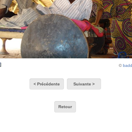
©
bad
< Précédente
Suivante >
Retour