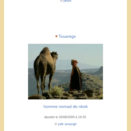
©
peuhl
Touaregs
homme nomad de nkob
Ajoutée le 26/08/2009 à 19:20
©
yidir amazigh