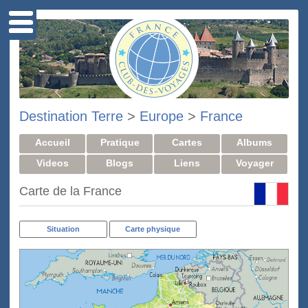
Destination Terre
>
Europe
>
France
Accueil
Pratique
Cartes
Albums
Videos
Blogs
Liens
Voyager
Carte de la France
Situation
Carte physique