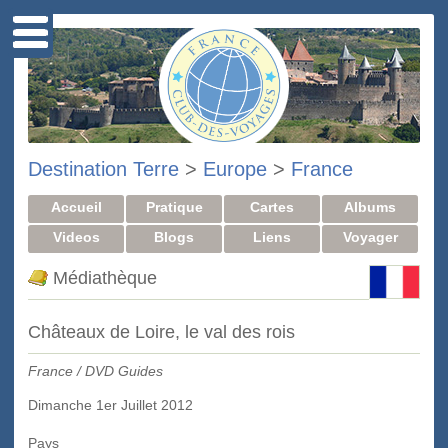
Destination Terre
>
Europe
>
France
Accueil
Pratique
Cartes
Albums
Videos
Blogs
Liens
Voyager
Médiathèque
Châteaux de Loire, le val des rois
France / DVD Guides
Dimanche 1er Juillet 2012
Pays