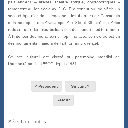
plus anciens – arènes, théâtre antique, cryptoportiques –
remontent au I
e
r
siècle av. J.-C. Elle connut au IV
e
siècle un
second âge d'or dont témoignent les thermes de Constantin
et la nécropole des Alyscamps. Aux XI
e
et XII
e
siècles, Arles
redevint une des plus belles villes du monde méditerranéen.
À l'intérieur des murs, Saint-Trophime avec son cloître est un
des monuments majeurs de l'art roman provençal.
Ce site culturel est classé au patrimoine mondial de
l'humanité par l'UNESCO depuis 1981.
< Précédent
Suivant >
Retour
Sélection photos