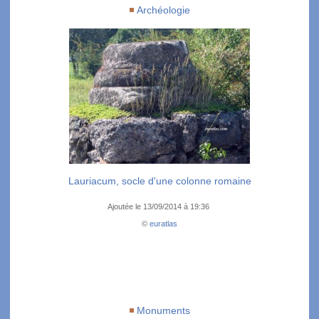
Archéologie
Lauriacum, socle d'une colonne romaine
Ajoutée le 13/09/2014 à 19:36
©
euratlas
Monuments