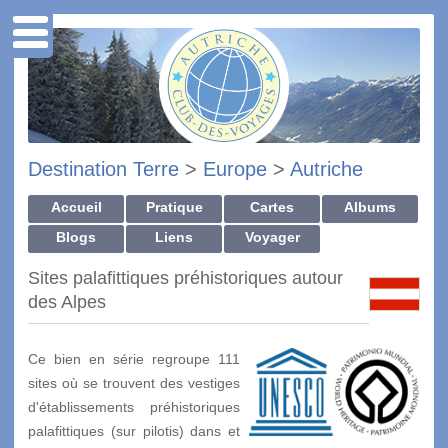
Destination Terre
>
Europe
>
Autriche
Accueil
Pratique
Cartes
Albums
Blogs
Liens
Voyager
Sites palafittiques préhistoriques autour
des Alpes
Ce bien en série regroupe 111
sites où se trouvent des vestiges
d'établissements préhistoriques
palafittiques (sur pilotis) dans et