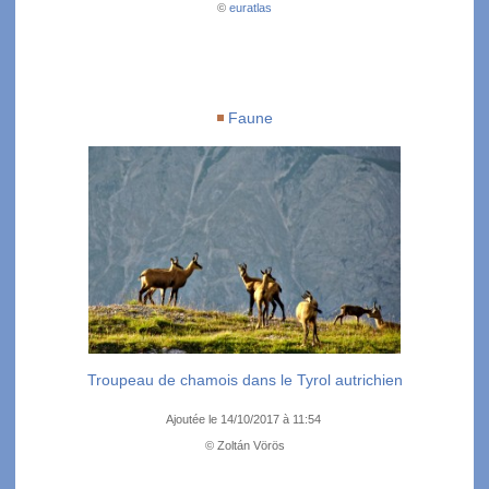
©
euratlas
Faune
Troupeau de chamois dans le Tyrol autrichien
Ajoutée le 14/10/2017 à 11:54
© Zoltán Vörös