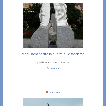
Monument contre la guerre et le fascisme
Ajoutée le 22/10/2014 à 00:44
©
euratlas
Statues