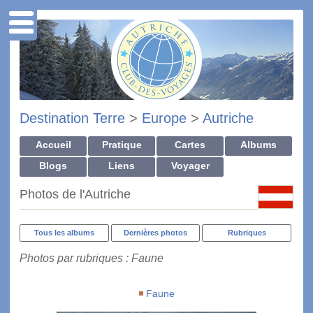
Destination Terre
>
Europe
>
Autriche
Accueil
Pratique
Cartes
Albums
Blogs
Liens
Voyager
Photos de l'Autriche
Tous les albums
Dernières photos
Rubriques
Photos par rubriques : Faune
Faune