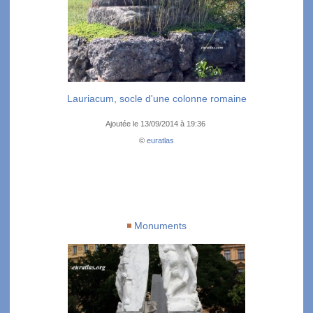
Lauriacum, socle d'une colonne romaine
Ajoutée le 13/09/2014 à 19:36
©
euratlas
Monuments