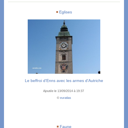
Eglises
Le beffroi d'Enns avec les armes d'Autriche
Ajoutée le 13/09/2014 à 19:37
©
euratlas
Faune