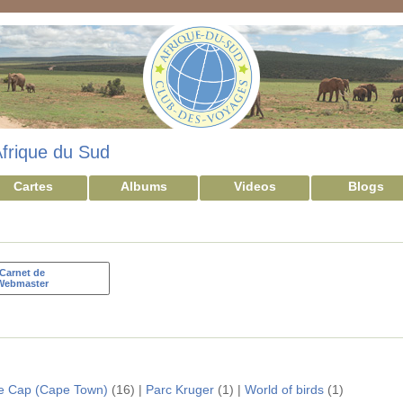
frique du Sud
Cartes
Albums
Videos
Blogs
Carnet de
Webmaster
e Cap (Cape Town)
(16) |
Parc Kruger
(1) |
World of birds
(1)