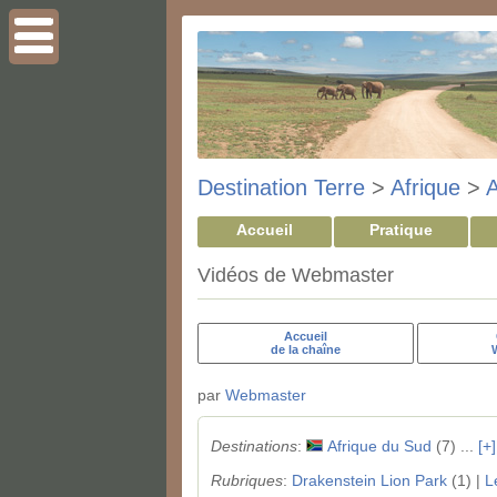
Destination Terre
>
Afrique
>
A
Accueil
Pratique
Vidéos de Webmaster
Accueil
de la chaîne
par
Webmaster
Destinations
:
Afrique du Sud
(7) ...
[+]
Rubriques
:
Drakenstein Lion Park
(1) |
L