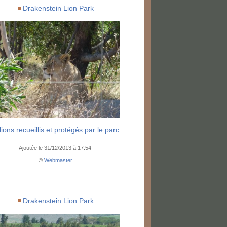
Drakenstein Lion Park
lions recueillis et protégés par le parc...
Ajoutée le 31/12/2013 à 17:54
©
Webmaster
Drakenstein Lion Park