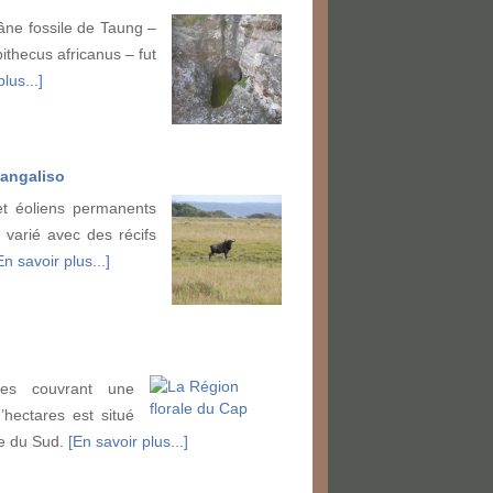
râne fossile de Taung –
ithecus africanus – fut
lus...]
mangaliso
et éoliens permanents
s varié avec des récifs
En savoir plus...]
ées couvrant une
’hectares est situé
ue du Sud.
[En savoir plus...]