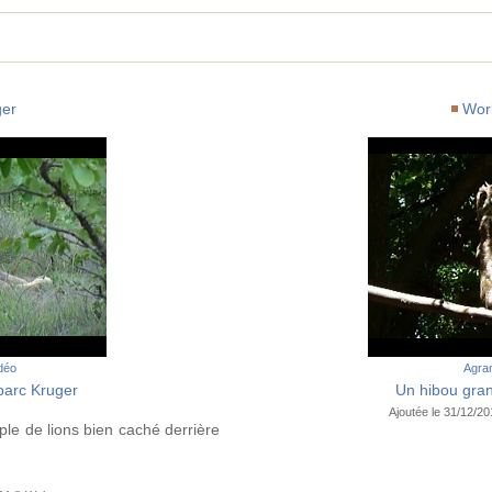
ger
Worl
idéo
Agran
parc Kruger
Un hibou gran
Ajoutée le 31/12/2
le de lions bien caché derrière