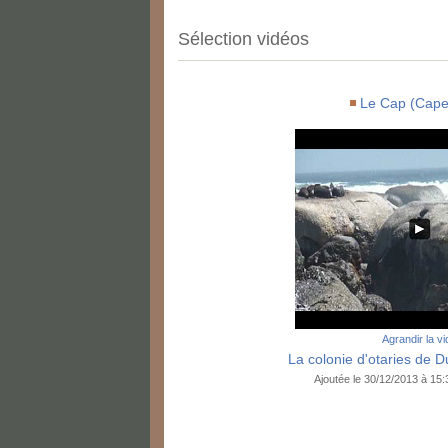
Sélection vidéos
Le Cap (Cape
Agrandir la v
La colonie d'otaries de Du
Ajoutée le 30/12/2013 à 15