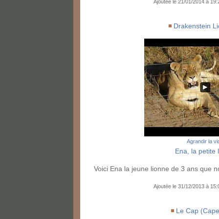
Ajoutée le 21/01/2014 à 19
Drakenstein L
Agrandir la v
Ena, la petite 
Voici Ena la jeune lionne de 3 ans que 
Ajoutée le 31/12/2013 à 15
Le Cap (Cape