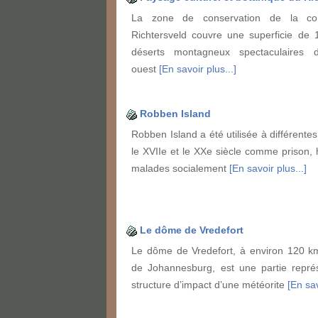
La zone de conservation de la c
Richtersveld couvre une superficie de
déserts montagneux spectaculaires 
ouest
[En savoir plus...]
Robben Island
Robben Island a été utilisée à différente
le XVIIe et le XXe siècle comme prison, h
malades socialement
[En savoir plus...]
Le dôme de Vredefort
Le dôme de Vredefort, à environ 120 k
de Johannesburg, est une partie représ
structure d’impact d’une météorite
[En sav