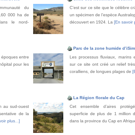
ommunauté du
C’est sur ce site que le célèbre c
 160 000 ha de
un spécimen de l’espèce Australop
dans le nord-
découvert en 1924. La
[En savoir p
Parc de la zone humide d’iSi
s époques entre
Les processus fluviaux, marins 
ôpital pour les
sur ce site ont créé un relief trè
coralliens, de longues plages de
[
La Région florale du Cap
m au sud-ouest
Cet ensemble d’aires protég
entative de la
superficie de plus de 1 million d
oir plus...]
dans la province du Cap en Afriq