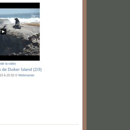
dir la vidéo
s de Duiker Island (2/3)
013 à 15:32 ©
Webmaster