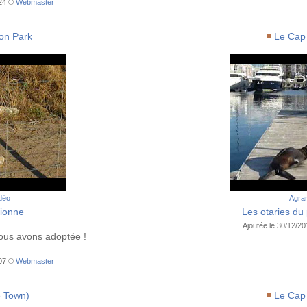
:24 ©
Webmaster
ion Park
Le Cap
idéo
Agran
lionne
Les otaries du
Ajoutée le 30/12/2
nous avons adoptée !
:07 ©
Webmaster
 Town)
Le Cap