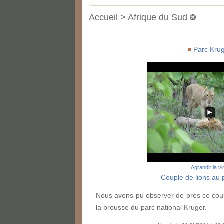
Accueil > Afrique du Sud
Parc Kru
Agrandir la v
Couple de lions au 
Nous avons pu observer de près ce coup
la brousse du parc national Kruger.