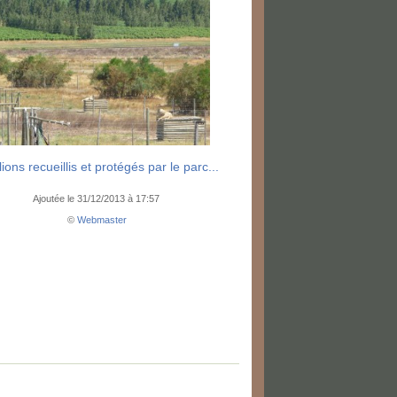
lions recueillis et protégés par le parc...
Ajoutée le 31/12/2013 à 17:57
©
Webmaster