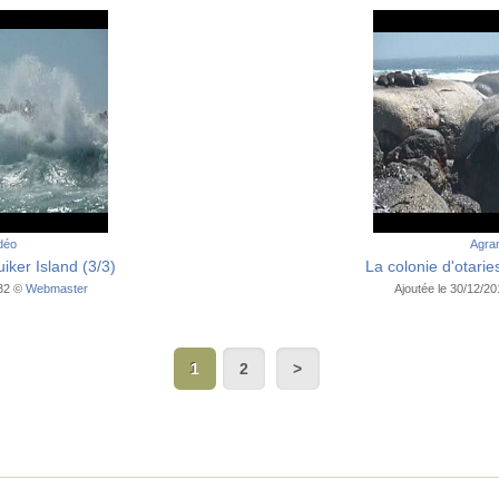
idéo
Agran
iker Island (3/3)
La colonie d'otarie
:32 ©
Webmaster
Ajoutée le 30/12/2
1
2