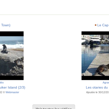
 Town)
Le Cap
idéo
Agran
iker Island (2/3)
Les otaries du
:32 ©
Webmaster
Ajoutée le 30/12/2