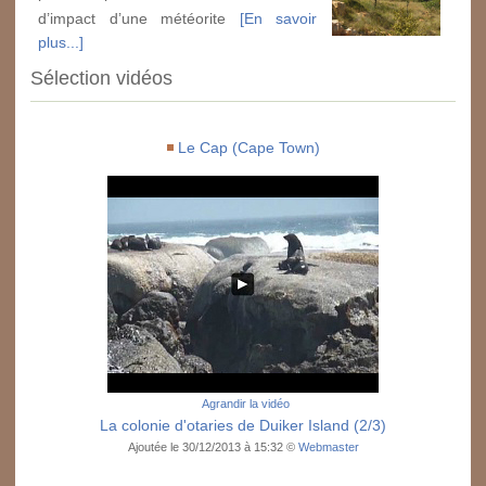
d’impact d’une météorite
[En savoir
plus...]
Sélection vidéos
Le Cap (Cape Town)
Agrandir la vidéo
La colonie d'otaries de Duiker Island (2/3)
Ajoutée le 30/12/2013 à 15:32 ©
Webmaster