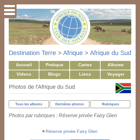
Destination Terre
>
Afrique
>
Afrique du Sud
Accueil
Pratique
Cartes
Albums
Videos
Blogs
Liens
Voyager
Photos de l'Afrique du Sud
Tous les albums
Dernières photos
Rubriques
Photos par rubriques : Réserve privée Fairy Glen
Réserve privée Fairy Glen