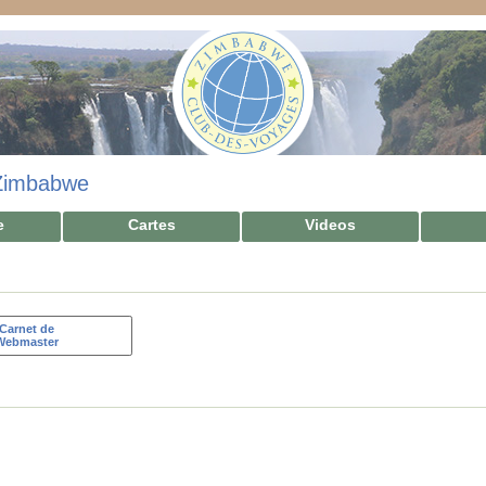
Zimbabwe
e
Cartes
Videos
Carnet de
Webmaster