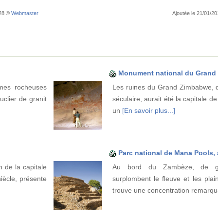
:28 ©
Webmaster
Ajoutée le 21/01/2
Monument national du Grand
rmes rocheuses
Les ruines du Grand Zimbabwe, q
clier de granit
séculaire, aurait été la capitale d
un
[En savoir plus...]
Parc national de Mana Pools, 
 de la capitale
Au bord du Zambèze, de gr
ècle, présente
surplombent le fleuve et les plai
trouve une concentration remarq