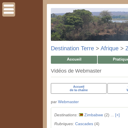
Destination Terre
>
Afrique
>
Accueil
Pratiqu
Vidéos de Webmaster
Accueil
de la chaîne
par
Webmaster
Destinations
:
Zimbabwe
(2) ...
[+]
Rubriques
:
Cascades
(4)