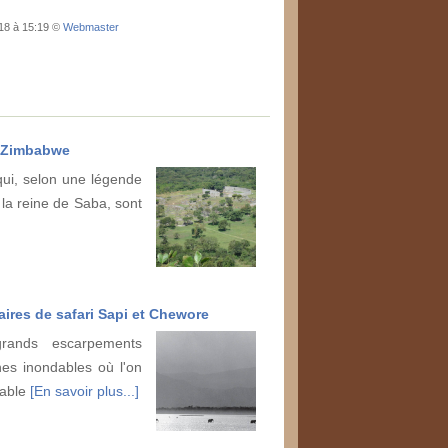
018 à 15:19 ©
Webmaster
 Zimbabwe
ui, selon une légende
e la reine de Saba, sont
aires de safari Sapi et Chewore
ands escarpements
nes inondables où l'on
uable
[En savoir plus...]