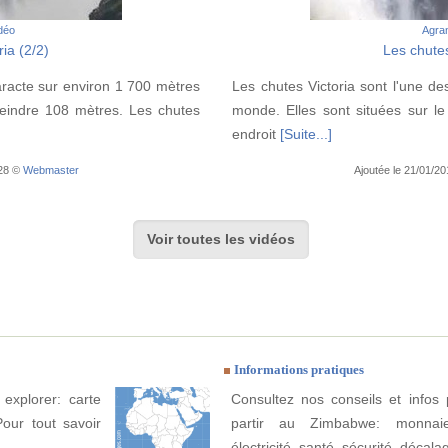
idéo
Agran
ia (2/2)
Les chutes
aracte sur environ 1 700 mètres
Les chutes Victoria sont l'une de
teindre 108 mètres. Les chutes
monde. Elles sont situées sur le
endroit
[Suite...]
:28 ©
Webmaster
Ajoutée le 21/01/2
Voir toutes les vidéos
Informations pratiques
explorer: carte
Consultez nos conseils et infos 
Pour tout savoir
partir au Zimbabwe: monnaie
électricité, santé, sécurité, décala