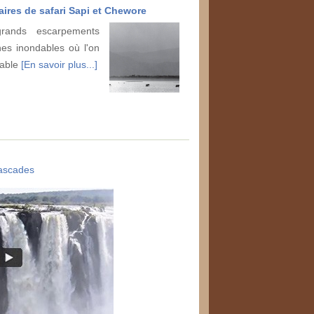
aires de safari Sapi et Chewore
ands escarpements
nes inondables où l'on
uable
[En savoir plus...]
ascades