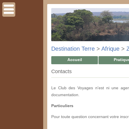
Destination Terre
>
Afrique
>
Accueil
Pratiqu
Contacts
Le Club des Voyages n'est ni une agen
documentation.
Particuliers
Pour toute question concernant votre inscrip