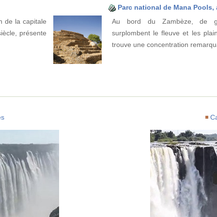
Parc national de Mana Pools, 
 de la capitale
Au bord du Zambèze, de gr
ècle, présente
surplombent le fleuve et les plai
trouve une concentration remarq
es
C