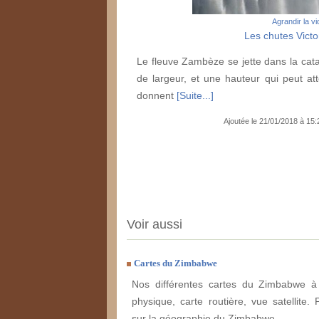
Agrandir la v
Les chutes Victor
Le fleuve Zambèze se jette dans la cat
de largeur, et une hauteur qui peut at
donnent
[Suite...]
Ajoutée le 21/01/2018 à 15
Voir aussi
Cartes du Zimbabwe
Nos différentes cartes du Zimbabwe à 
physique, carte routière, vue satellite. 
sur la géographie du Zimbabwe.