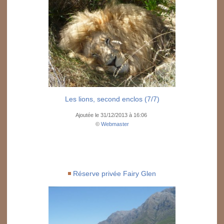
Les lions, second enclos (7/7)
Ajoutée le 31/12/2013 à 16:06
©
Webmaster
Réserve privée Fairy Glen