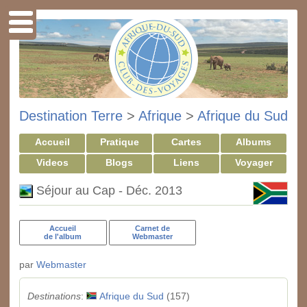
Destination Terre
>
Afrique
>
Afrique du Sud
Accueil
Pratique
Cartes
Albums
Videos
Blogs
Liens
Voyager
Séjour au Cap - Déc. 2013
Accueil
Carnet de
de l'album
Webmaster
par
Webmaster
Destinations
:
Afrique du Sud
(157)