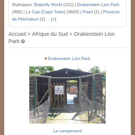
Rubriques
:
Butterfly World
(121) |
Drakenstein Lion Park
(900) |
Le Cap (Cape Town)
(3600) |
Paarl
(1) |
Province
de Petchaburi
(1) ...
[+]
Accueil > Afrique du Sud > Drakenstein Lion
Park
Drakenstein Lion Park
Le campement