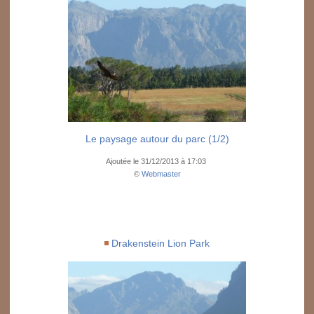
Le paysage autour du parc (1/2)
Ajoutée le 31/12/2013 à 17:03
©
Webmaster
Drakenstein Lion Park