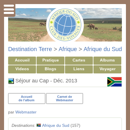
Destination Terre
>
Afrique
>
Afrique du Sud
Accueil
Pratique
Cartes
Albums
Videos
Blogs
Liens
Voyager
Séjour au Cap - Déc. 2013
Accueil
Carnet de
de l'album
Webmaster
par
Webmaster
Destinations
:
Afrique du Sud
(157)