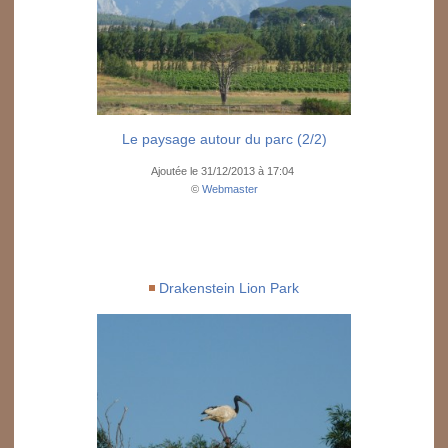
Le paysage autour du parc (2/2)
Ajoutée le 31/12/2013 à 17:04
©
Webmaster
Drakenstein Lion Park