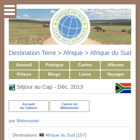
Destination Terre
>
Afrique
>
Afrique du Sud
Accueil
Pratique
Cartes
Albums
Videos
Blogs
Liens
Voyager
Séjour au Cap - Déc. 2013
Accueil
Carnet de
de l'album
Webmaster
par
Webmaster
Destinations
:
Afrique du Sud
(157)