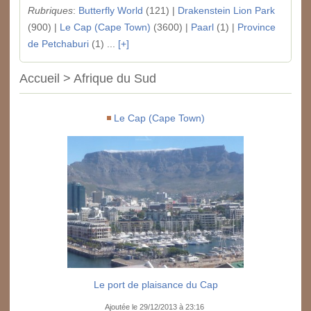
Rubriques
:
Butterfly World
(121) |
Drakenstein Lion Park
(900) |
Le Cap (Cape Town)
(3600) |
Paarl
(1) |
Province
de Petchaburi
(1) ...
[+]
Accueil > Afrique du Sud
Le Cap (Cape Town)
Le port de plaisance du Cap
Ajoutée le 29/12/2013 à 23:16