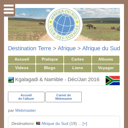
Destination Terre
>
Afrique
>
Afrique du Sud
Accueil
Pratique
Cartes
Albums
Videos
Blogs
Liens
Voyager
Kgalagadi & Namibie - Déc/Jan 2016
Accueil
Carnet de
de l'album
Webmaster
par
Webmaster
Destinations
:
Afrique du Sud
(19) ...
[+]