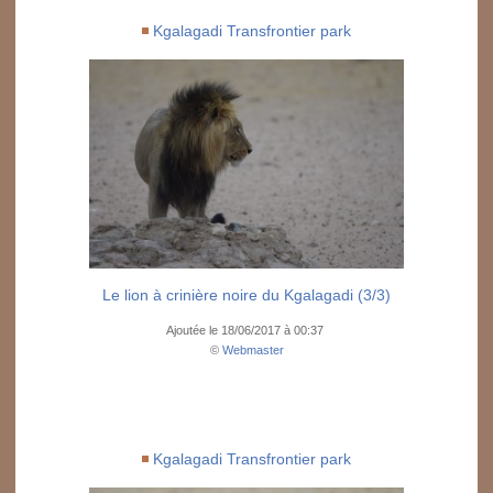
Kgalagadi Transfrontier park
Le lion à crinière noire du Kgalagadi (3/3)
Ajoutée le 18/06/2017 à 00:37
©
Webmaster
Kgalagadi Transfrontier park