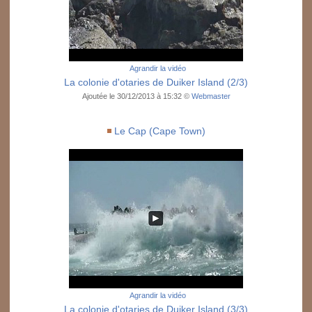
Agrandir la vidéo
La colonie d'otaries de Duiker Island (2/3)
Ajoutée le 30/12/2013 à 15:32 ©
Webmaster
Le Cap (Cape Town)
Agrandir la vidéo
La colonie d'otaries de Duiker Island (3/3)