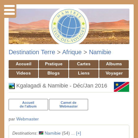
Destination Terre
>
Afrique
>
Namibie
Accueil
Pratique
Cartes
Albums
Videos
Blogs
Liens
Voyager
Kgalagadi & Namibie - Déc/Jan 2016
Accueil
Carnet de
de l'album
Webmaster
par
Webmaster
Destinations
:
Namibie
(54) ...
[+]