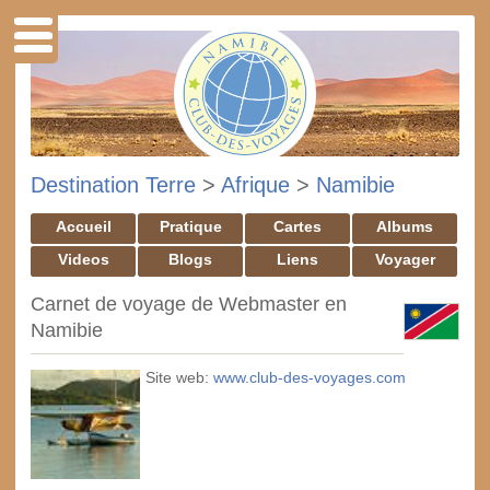
Destination Terre
>
Afrique
>
Namibie
Accueil
Pratique
Cartes
Albums
Videos
Blogs
Liens
Voyager
Carnet de voyage de Webmaster en
Namibie
Site web:
www.club-des-voyages.com