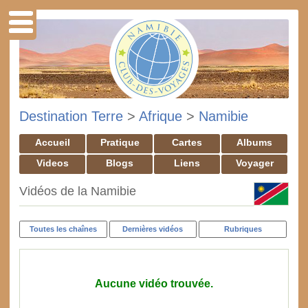
Destination Terre
>
Afrique
>
Namibie
Accueil
Pratique
Cartes
Albums
Videos
Blogs
Liens
Voyager
Vidéos de la Namibie
Toutes les chaînes
Dernières vidéos
Rubriques
Aucune vidéo trouvée.