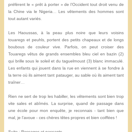
préfèrent le « prêt à porter » de l’Occident tout droit venu de
la Chine via le Nigeria… Les vêtements des hommes sont
tout autant variés.
Les Haoussas, à la peau plus noire que leurs voisins
touaregs et peuhls, portent des petits chapeaux et de longs
boubous de couleur vive. Parfois, on peut croiser des
Touaregs vêtus de grands ensembles bleu ciel en bazin (2)
qui brille sous le soleil et du taguelmoust (3) blanc immaculé.
Les enfants qui jouent dans la rue en viennent à se fondre à
la terre où ils aiment tant patauger, au sable où ils aiment tant
traîner…
Rien ne sert de trop les habiller, les vêtements sont bien trop
vite sales et abîmés. La surprise, quand de passage dans
une école pour mon enquête, je reconnais - tant bien que
mal, je l’avoue - ces chères têtes propres et bien coiffées !
Suite : Passages et passants