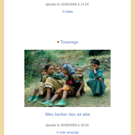
Ajoutée le 23/06/2006 à 14:34
©
balay
Touaregs
filles berber des ait atta
Ajoutée le 30/08/2009 à 18:04
©
yidir amazigh