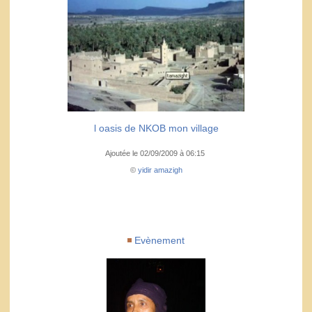
l oasis de NKOB mon village
Ajoutée le 02/09/2009 à 06:15
©
yidir amazigh
Evènement