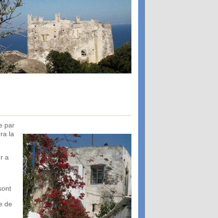
e par
ra la
r a
sont
ue de