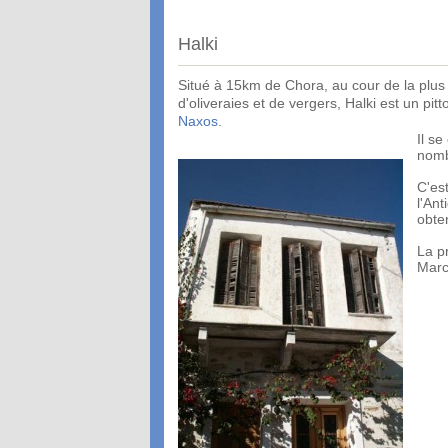
Halki
Situé à 15km de Chora, au cour de la plus
d'oliveraies et de vergers, Halki est un pi
Naxos
.
Il se
nomb
C'est
l'Ant
obten
La pr
Marco