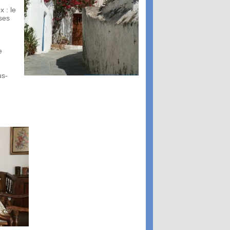
 : le
ses
e
us-