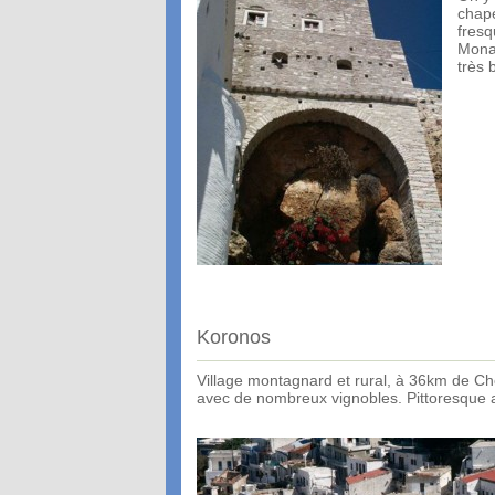
chape
fresq
Monas
très b
Koronos
Village montagnard et rural, à 36km de Ch
avec de nombreux vignobles. Pittoresque a