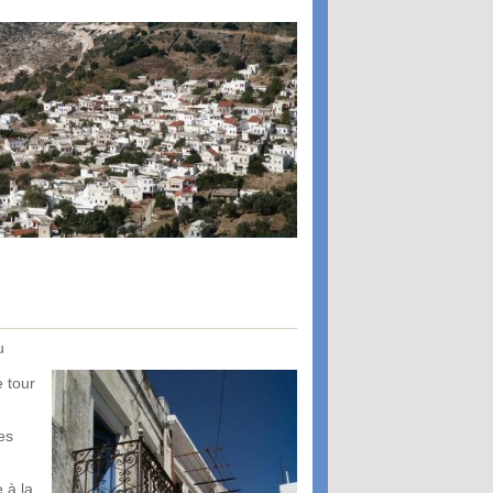
u
e tour
es
 à la