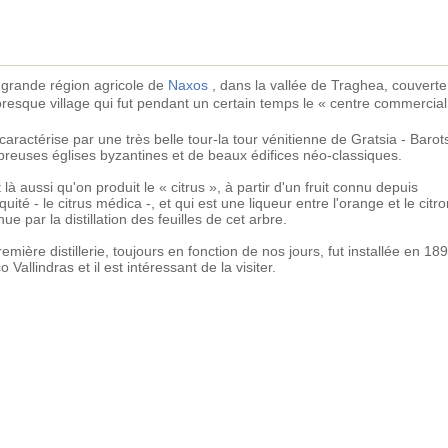
 grande région agricole de
Naxos
, dans la vallée de Traghea, couverte
ttoresque village qui fut pendant un certain temps le « centre commercia
 caractérise par une très belle tour-la tour vénitienne de Gratsia - Barot
reuses églises byzantines et de beaux édifices néo-classiques.
 là aussi qu'on produit le « citrus », à partir d'un fruit connu depuis
iquité - le citrus médica -, et qui est une liqueur entre l'orange et le citr
ue par la distillation des feuilles de cet arbre.
emière distillerie, toujours en fonction de nos jours, fut installée en 18
 Vallindras et il est intéressant de la visiter.