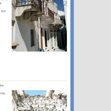
s
 est
lée
ente.