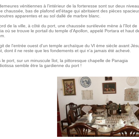
demeures vénitiennes à l'intérieur de la forteresse sont sur deux niveaux
de chaussée, bas de plafond etl'étage qui abritaient des pièces spacieu
poutres apparentes et au sol dallé de marbre blanc.
ord de la ville, à côté du port, une chaussée surélevée mène à l'îlot de
ia où se trouve le portail du temple d'Apollon, appelé Portara et haut d
 m.
'agit de l'entrée ouest d'un temple archaïque du VI ème siècle avant Jés
st, dont il ne reste que les fondements et qui n'a jamais été achevé.
 le port, sur un minuscule îlot, la pittoresque chapelle de Panagia
diotissa semble être la gardienne du port !