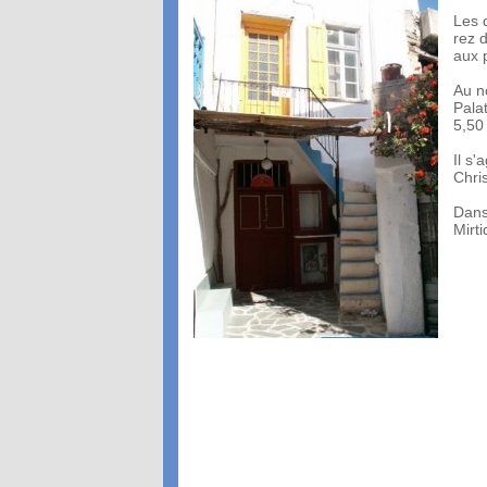
Les 
rez 
aux 
Au n
Palat
5,50
Il s
Chri
Dans
Mirti