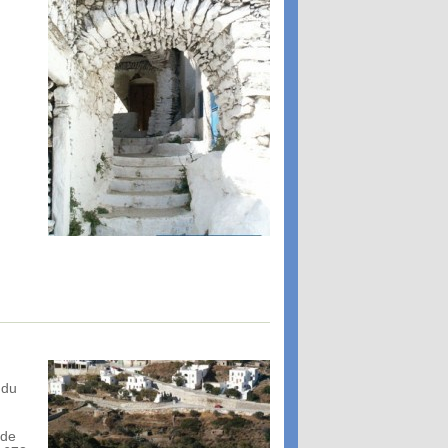
 du
 de