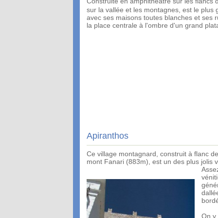
Construite en amphithéâtre sur les flancs
sur la vallée et les montagnes, est le plus 
avec ses maisons toutes blanches et ses rue
la place centrale à l'ombre d'un grand plat
Apiranthos
Ce village montagnard, construit à flanc d
mont Fanari (883m), est un des plus jolis vil
Assez
vénit
génér
dallé
bordé
On y 