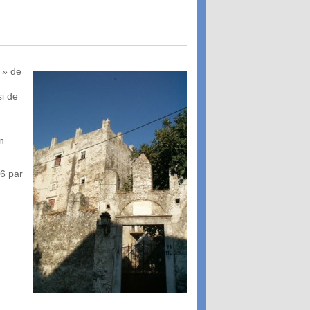
l » de
si de
on
96 par