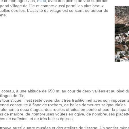
 de la montagne Zas,
Filoti
, avec des points de vue superbes
grand village de l'île et compte aussi parmi les plus beaux
lles étroites. L'activité du village est concentrée autour de
ane.
e coteau, à une altitude de 650 m, au cour de deux vallées et au pied d
lages de l'île.
 touristique, il est resté cependant très traditionnel avec son imposant
ienne construite à flanc de rochers, de belles demeures seigneuriales
alement à deux étages, des ruelles étroites en pente et pour la plupart
es de marbre, de nombreuses voûtes en ogive, de nombreuses placett
es de cafénios, et de très belles églises.
trouve aussi quatre musées et des ateliers de tissage. Un sentier mène