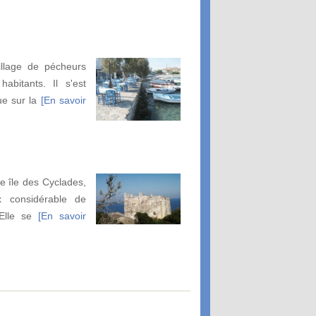
illage de pécheurs
abitants. Il s'est
ue sur la
[En savoir
de île des Cyclades,
x considérable de
 Elle se
[En savoir