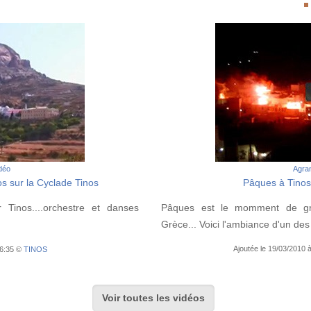
idéo
Agran
s sur la Cyclade Tinos
Pâques à Tinos..
 Tinos....orchestre et danses
Pâques est le momment de gra
Grèce... Voici l'ambiance d'un des 
Ajoutée le 19/03/2010
16:35 ©
TINOS
Voir toutes les vidéos