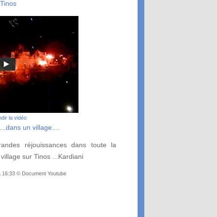
Tinos
dir la vidéo
.dans un village....
ndes réjouissances dans toute la
village sur Tinos ...Kardiani
 à 16:33 © Document Youtube