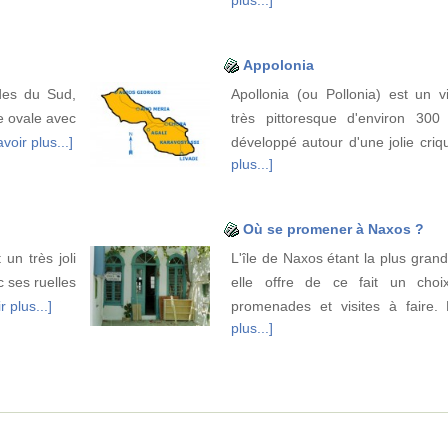
Appolonia
des du Sud,
Apollonia (ou Pollonia) est un v
e ovale avec
très pittoresque d'environ 300 h
voir plus...]
développé autour d'une jolie criq
plus...]
Où se promener à Naxos ?
 un très joli
L'île de Naxos étant la plus gran
c ses ruelles
elle offre de ce fait un choi
r plus...]
promenades et visites à faire.
plus...]