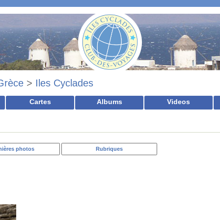
Grèce
>
Iles Cyclades
Cartes
Albums
Videos
nières photos
Rubriques