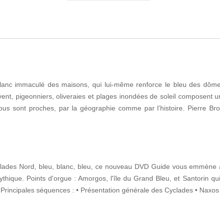
lanc immaculé des maisons, qui lui-même renforce le bleu des dômes
 vent, pigeonniers, oliveraies et plages inondées de soleil composent 
 nous sont proches, par la géographie comme par l’histoire. Pierre Br
ades Nord, bleu, blanc, bleu, ce nouveau DVD Guide vous emmène à
mythique. Points d'orgue : Amorgos, l'île du Grand Bleu, et Santorin qu
 Principales séquences : • Présentation générale des Cyclades • Naxos 