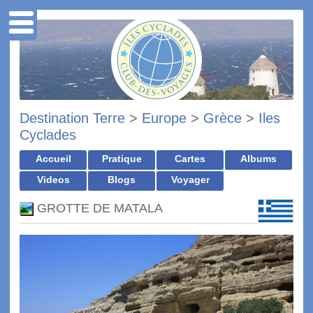
Destination Terre
>
Europe
>
Grèce
>
Iles
Cyclades
Accueil
Pratique
Cartes
Albums
Videos
Blogs
Voyager
GROTTE DE MATALA