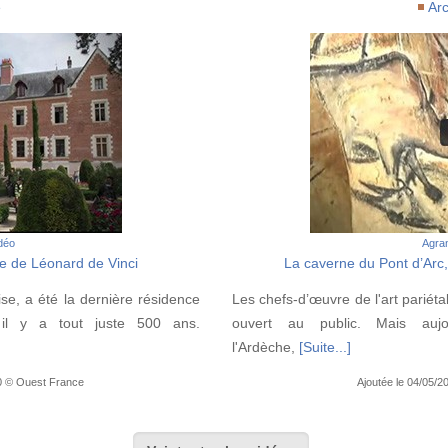
e
Ar
idéo
Agran
e de Léonard de Vinci
La caverne du Pont d’Arc,
se, a été la dernière résidence
Les chefs-d’œuvre de l'art pariéta
 il y a tout juste 500 ans.
ouvert au public. Mais auj
l'Ardèche,
[Suite...]
00 © Ouest France
Ajoutée le 04/05/