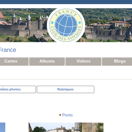
France
Cartes
Albums
Videos
Blogs
nières photos
Rubriques
Ponts