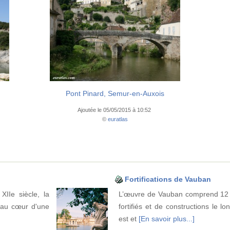
Pont Pinard, Semur-en-Auxois
Ajoutée le 05/05/2015 à 10:52
©
euratlas
Fortifications de Vauban
XIIe siècle, la
L’œuvre de Vauban comprend 12 
 au cœur d'une
fortifiés et de constructions le lo
est et
[En savoir plus...]