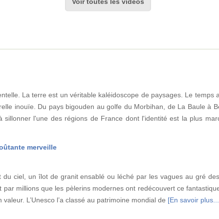
Voir toutes les vidéos
telle. La terre est un véritable kaléidoscope de paysages. Le temps a 
relle inouïe. Du pays bigouden au golfe du Morbihan, de La Baule à Be
 sillonner l'une des régions de France dont l'identité est la plus m
oûtante merveille
du ciel, un îlot de granit ensablé ou léché par les vagues au gré de
st par millions que les pèlerins modernes ont redécouvert ce fantastiqu
n valeur. L’Unesco l’a classé au patrimoine mondial de
[En savoir plus...