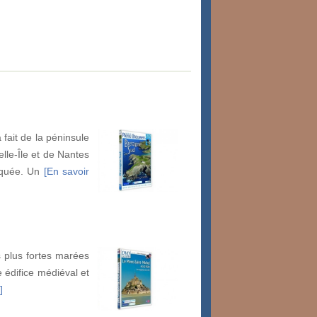
fait de la péninsule
lle-Île et de Nantes
arquée. Un
[En savoir
s plus fortes marées
e édifice médiéval et
]