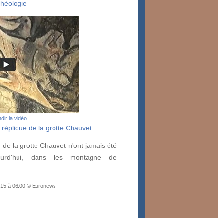
chéologie
dir la vidéo
 réplique de la grotte Chauvet
l de la grotte Chauvet n'ont jamais été
ourd'hui, dans les montagne de
2015 à 06:00 © Euronews