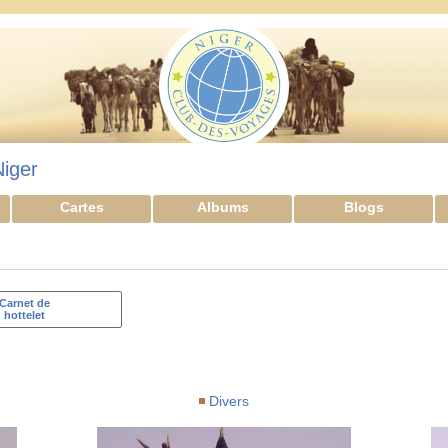
Niger
Cartes
Albums
Blogs
Carnet de
hottelet
Divers