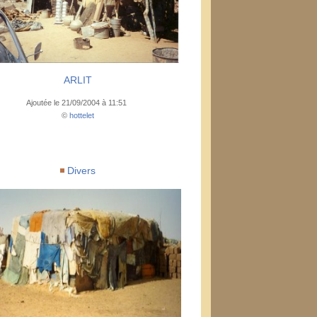
ARLIT
Ajoutée le 21/09/2004 à 11:51
©
hottelet
Divers