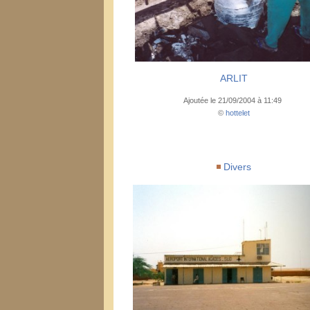
ARLIT
Ajoutée le 21/09/2004 à 11:49
©
hottelet
Divers