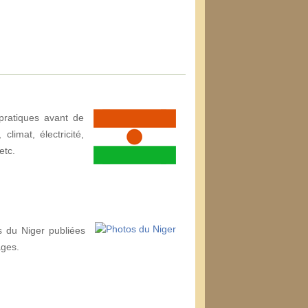
pratiques avant de
climat, électricité,
etc.
s du Niger publiées
ages.