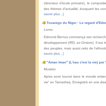
(directeur d'école primaire), le composit
des thèmes d'actualité, évoquant les co
savoir plus...]
Touaregs du Niger : Le regard d'Ed
Livres
Edmond Bernus commença ses recherches 
développement (IRD, ex-Orstom). Il eut t
des peuples, mais aussi celui de l'ethno
savoir plus...]
"Aman Iman" (L'eau c'est la vie) par
Musées
Après avoir tourné dans le monde entier, 
vie" en Tamasheq. Enregistré en une diz