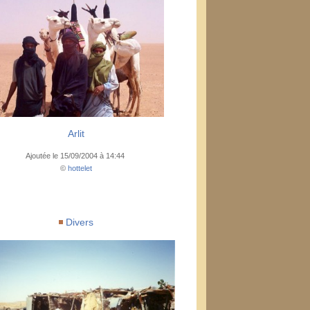
Arlit
Ajoutée le 15/09/2004 à 14:44
©
hottelet
Divers