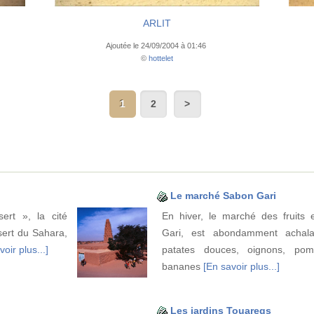
ARLIT
Ajoutée le 24/09/2004 à 01:46
©
hottelet
1
2
Le marché Sabon Gari
rt », la cité
En hiver, le marché des fruits
sert du Sahara,
Gari, est abondamment achal
voir plus...]
patates douces, oignons, po
bananes
[En savoir plus...]
Les jardins Touaregs