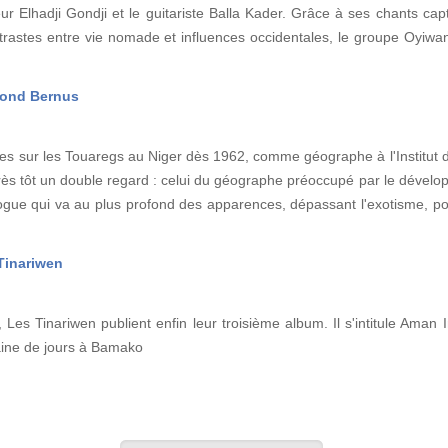
eur Elhadji Gondji et le guitariste Balla Kader. Grâce à ses chants cap
ntrastes entre vie nomade et influences occidentales, le groupe Oyiw
mond Bernus
sur les Touaregs au Niger dès 1962, comme géographe à l'Institut d
rès tôt un double regard : celui du géographe préoccupé par le dével
logue qui va au plus profond des apparences, dépassant l'exotisme, p
 Tinariwen
Les Tinariwen publient enfin leur troisième album. Il s'intitule Aman I
aine de jours à Bamako