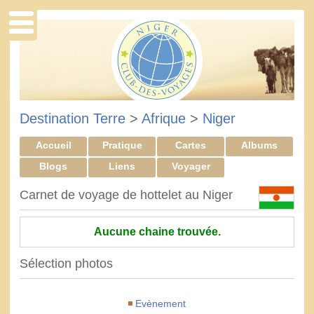
Destination Terre
>
Afrique
>
Niger
Accueil
Pratique
Cartes
Albums
Blogs
Liens
Voyager
Carnet de voyage de hottelet au Niger
Aucune chaine trouvée.
Sélection photos
Evènement