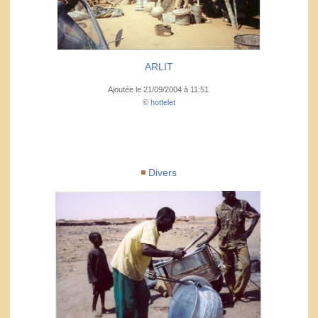
ARLIT
Ajoutée le 21/09/2004 à 11:51
©
hottelet
Divers