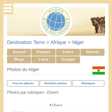
Destination Terre
>
Afrique
>
Niger
Accueil
Pratique
Cartes
Albums
Blogs
Liens
Voyager
Photos du Niger
Tous les albums
Dernières photos
Rubriques
Photos par rubriques : Divers
Divers