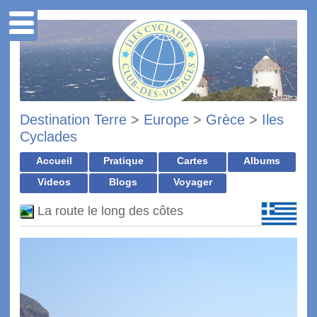
Destination Terre
>
Europe
>
Grèce
>
Iles
Cyclades
Accueil
Pratique
Cartes
Albums
Videos
Blogs
Voyager
La route le long des côtes