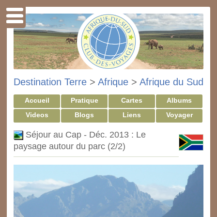
Destination Terre
>
Afrique
>
Afrique du Sud
Accueil
Pratique
Cartes
Albums
Videos
Blogs
Liens
Voyager
Séjour au Cap - Déc. 2013 : Le
paysage autour du parc (2/2)