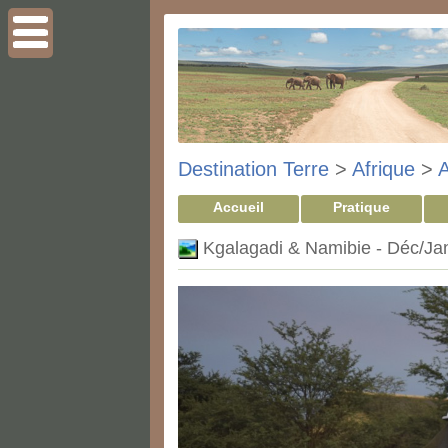
Destination Terre
>
Afrique
>
A
Accueil
Pratique
Kgalagadi & Namibie - Déc/Jan