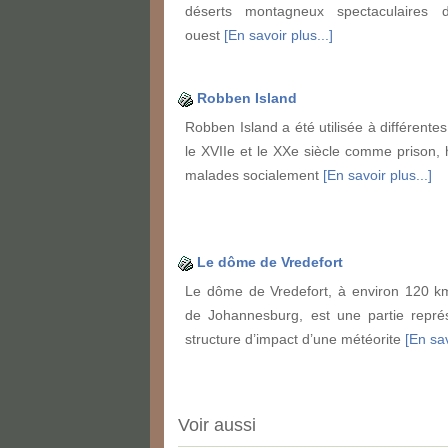
déserts montagneux spectaculaires 
ouest
[En savoir plus...]
Robben Island
Robben Island a été utilisée à différente
le XVIIe et le XXe siècle comme prison, h
malades socialement
[En savoir plus...]
Le dôme de Vredefort
Le dôme de Vredefort, à environ 120 k
de Johannesburg, est une partie représ
structure d’impact d’une météorite
[En sav
Voir aussi