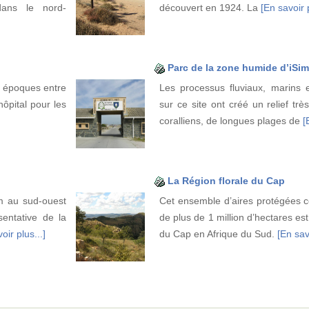
dans le nord-
découvert en 1924. La
[En savoir p
Parc de la zone humide d’iSi
s époques entre
Les processus fluviaux, marins 
ôpital pour les
sur ce site ont créé un relief trè
coralliens, de longues plages de
[
La Région florale du Cap
m au sud-ouest
Cet ensemble d’aires protégées c
entative de la
de plus de 1 million d’hectares est
oir plus...]
du Cap en Afrique du Sud.
[En savo