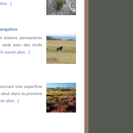
lus...]
mangaliso
et éoliens permanents
s varié avec des récifs
En savoir plus...]
ouvrant une superficie
 situé dans la province
ir plus...]