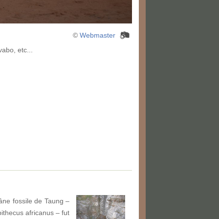
©
Webmaster
vabo, etc...
râne fossile de Taung –
ithecus africanus – fut