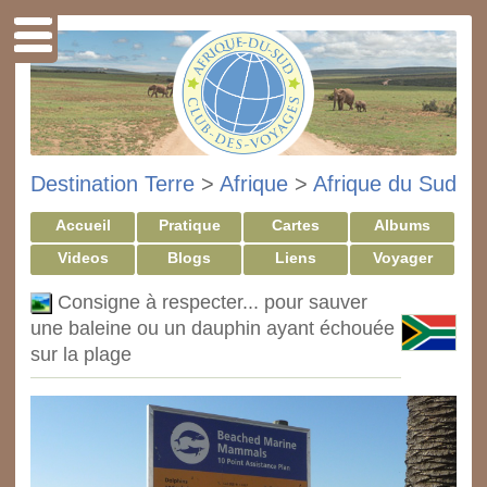
Destination Terre
>
Afrique
>
Afrique du Sud
Accueil
Pratique
Cartes
Albums
Videos
Blogs
Liens
Voyager
Consigne à respecter... pour sauver
une baleine ou un dauphin ayant échouée
sur la plage