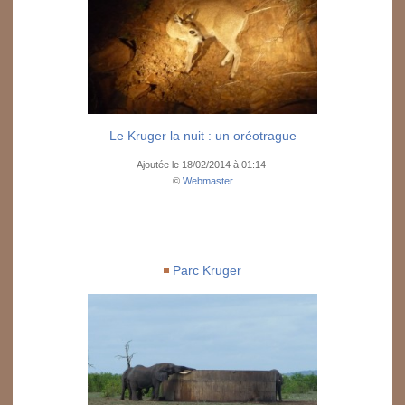
Le Kruger la nuit : un oréotrague
Ajoutée le 18/02/2014 à 01:14
©
Webmaster
Parc Kruger