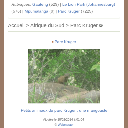
Rubriques
:
Gauteng
(529) |
Le Lion Park (Johannesburg)
(576) |
Mpumalanga
(9) |
Parc Kruger
(7225)
Accueil > Afrique du Sud > Parc Kruger
Parc Kruger
Petits animaux du parc Kruger : une mangouste
Ajoutée le 18/02/2014 à 01:04
©
Webmaster