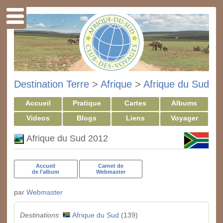
Destination Terre
>
Afrique
>
Afrique du Sud
Accueil
Pratique
Cartes
Albums
Videos
Blogs
Liens
Voyager
Afrique du Sud 2012
Accueil
Carnet de
de l'album
Webmaster
par
Webmaster
Destinations
:
Afrique du Sud
(139)