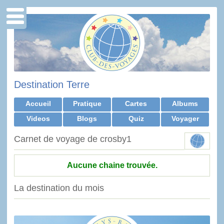
Destination Terre
Accueil
Pratique
Cartes
Albums
Videos
Blogs
Quiz
Voyager
Carnet de voyage de crosby1
Aucune chaine trouvée.
La destination du mois