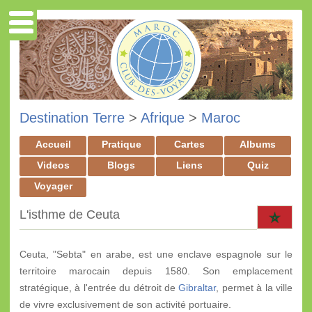
Destination Terre
>
Afrique
>
Maroc
Accueil
Pratique
Cartes
Albums
Videos
Blogs
Liens
Quiz
Voyager
L'isthme de Ceuta
Ceuta, "Sebta" en arabe, est une enclave espagnole sur le
territoire marocain depuis 1580. Son emplacement
stratégique, à l'entrée du détroit de
Gibraltar
, permet à la ville
de vivre exclusivement de son activité portuaire.