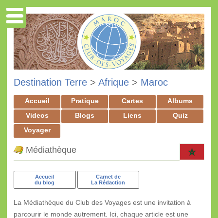
Destination Terre
>
Afrique
>
Maroc
Accueil
Pratique
Cartes
Albums
Videos
Blogs
Liens
Quiz
Voyager
Médiathèque
Accueil
Carnet de
du blog
La Rédaction
La Médiathèque du Club des Voyages est une invitation à
parcourir le monde autrement. Ici, chaque article est une