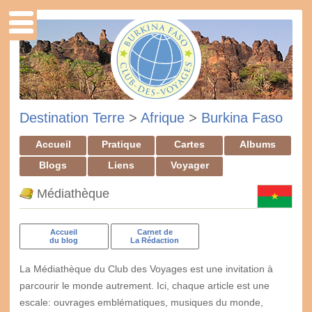
Destination Terre
>
Afrique
>
Burkina Faso
Accueil
Pratique
Cartes
Albums
Blogs
Liens
Voyager
Médiathèque
Accueil
Carnet de
du blog
La Rédaction
La Médiathèque du Club des Voyages est une invitation à
parcourir le monde autrement. Ici, chaque article est une
escale: ouvrages emblématiques, musiques du monde,