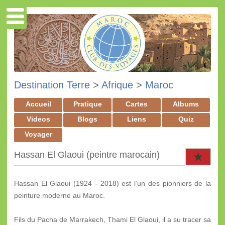
Destination Terre
>
Afrique
>
Maroc
Accueil
Pratique
Cartes
Albums
Videos
Blogs
Liens
Quiz
Voyager
Hassan El Glaoui (peintre marocain)
Hassan El Glaoui (1924 - 2018) est l’un des pionniers de la
peinture moderne au Maroc.
Fils du Pacha de Marrakech, Thami El Glaoui, il a su tracer sa