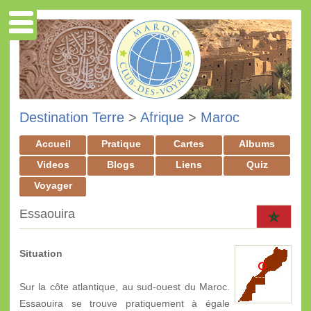
Destination Terre
>
Afrique
>
Maroc
Accueil
Pratique
Cartes
Albums
Videos
Blogs
Liens
Quiz
Voyager
Essaouira
Situation
Sur la côte atlantique, au sud-ouest du Maroc.
Essaouira se trouve pratiquement à égale