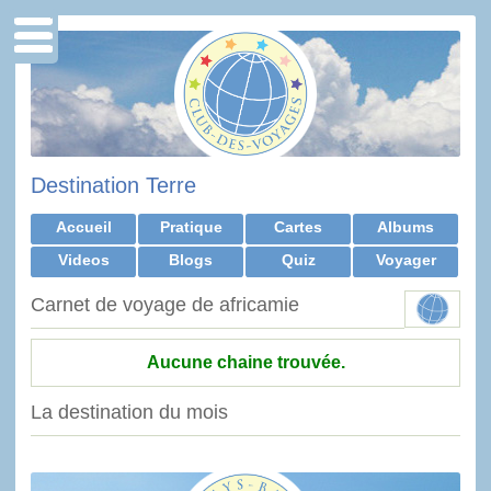
Destination Terre
Accueil
Pratique
Cartes
Albums
Videos
Blogs
Quiz
Voyager
Carnet de voyage de africamie
Aucune chaine trouvée.
La destination du mois