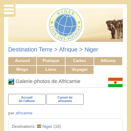
Destination Terre
>
Afrique
>
Niger
Accueil
Pratique
Cartes
Albums
Blogs
Liens
Voyager
Galerie-photos de Africamie
Accueil
Carnet de
de l'album
africamie
par
africamie
Destinations
:
Niger
(16)