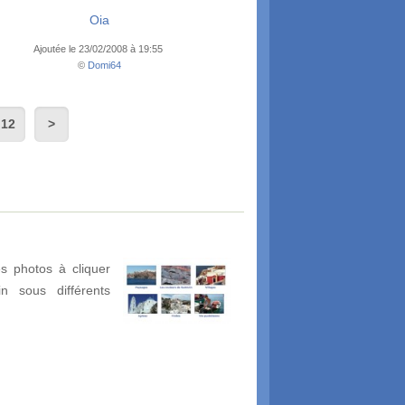
Oia
Ajoutée le 23/02/2008 à 19:55
©
Domi64
12
s photos à cliquer
in sous différents