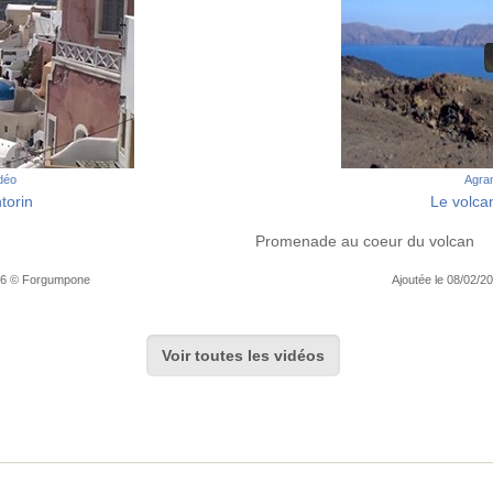
idéo
Agran
torin
Le volca
Promenade au coeur du volcan
:56 © Forgumpone
Ajoutée le 08/02/2
Voir toutes les vidéos