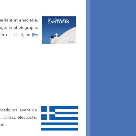
llant et ensoleillé.
rage, la photographe
r et le ciel, un
[En
pratiques avant de
climat, électricité,
etc.