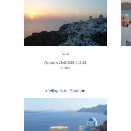
Oia
Ajoutée le 13/06/2008 à 13:13
©
larry
Villages de Santorin