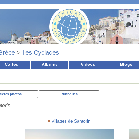
Grèce
>
Iles Cyclades
Cartes
Albums
Videos
Blogs
nières photos
Rubriques
torin
Villages de Santorin