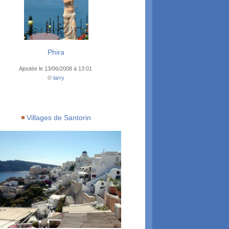
Phira
Ajoutée le 13/06/2008 à 13:01
©
larry
Villages de Santorin