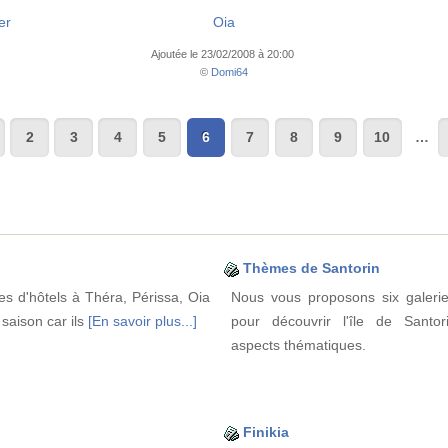
er
Oia
Ajoutée le 23/02/2008 à 20:00
©
Domi64
2
3
4
5
6
7
8
9
10
…
Thèmes de Santorin
nes d'hôtels à Théra, Périssa, Oia
Nous vous proposons six galerie
e saison car ils
[En savoir plus...]
pour découvrir l'île de Santor
aspects thématiques.
Finikia