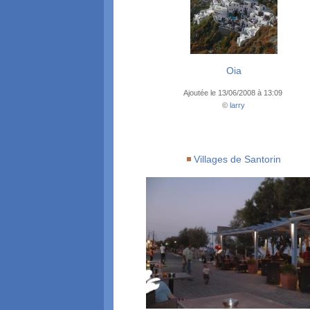
Oia
Ajoutée le 13/06/2008 à 13:09
©
larry
Villages de Santorin