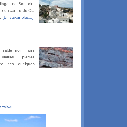
illages de Santorin.
e du centre de Oia
00
[En savoir plus...]
 sable noir, murs
ieilles pierres
vec ces quelques
e volcan