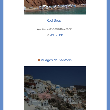
Red Beach
Ajoutée le 08/10/2010 à 09:36
©
MNK et DD
Villages de Santorin