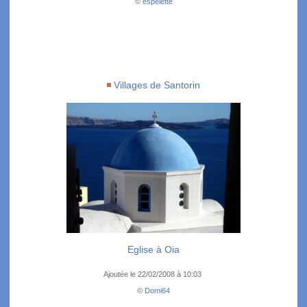
©
espelette
Villages de Santorin
Eglise à Oia
Ajoutée le 22/02/2008 à 10:03
©
Domi64