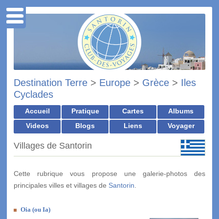
Destination Terre
>
Europe
>
Grèce
>
Iles
Cyclades
Accueil
Pratique
Cartes
Albums
Videos
Blogs
Liens
Voyager
Villages de Santorin
Cette rubrique vous propose une galerie-photos des
principales villes et villages de
Santorin
.
Oia (ou Ia)